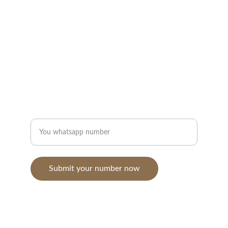
CONTACT US OVER WHATSAPP
info@crownn.net
+962799446680
SERVICE
Enter your whatsapp Number to contact you
Submit your number now
© 2026. All rights reserved. Crown of nature 